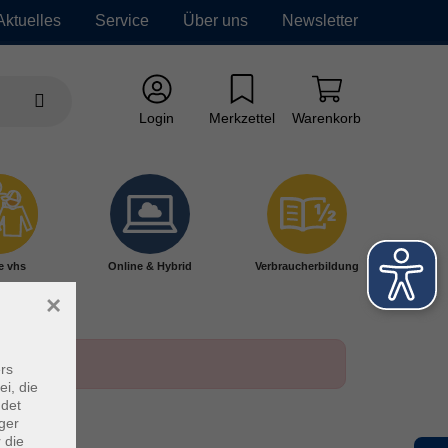
Aktuelles
Service
Über uns
Newsletter
Login
Merkzettel
Warenkorb
e vhs
Online & Hybrid
Verbraucherbildung
×
rs
ei, die
ndet
ger
 die