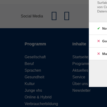
Surfak
von Co
Daten
Social Media
No
Go
Programm
Inhalte
Ma
Gesellschaft
Startseite
Beruf
Programm
Sprachen
Aktuelles
Gesundheit
Service
Kultur
Über uns
Junge vhs
Newsletter
Online & Hybrid
Verbraucherbildung