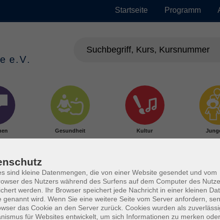
Startseite
Programm
hen
Gesundheit
Kultur
Jung
enschutz
s sind kleine Datenmengen, die von einer Website gesendet und vom
owser des Nutzers während des Surfens auf dem Computer des Nutze
chert werden. Ihr Browser speichert jede Nachricht in einer kleinen Dat
 genannt wird. Wenn Sie eine weitere Seite vom Server anfordern, se
owser das Cookie an den Server zurück. Cookies wurden als zuverlässi
ismus für Websites entwickelt, um sich Informationen zu merken oder