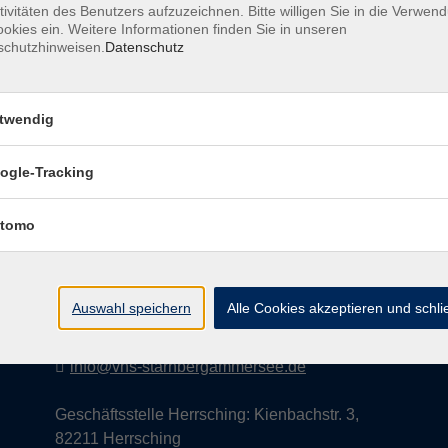
tivitäten des Benutzers aufzuzeichnen. Bitte willigen Sie in die Verwen
okies ein. Weitere Informationen finden Sie in unseren
schutzhinweisen.
Datenschutz
AGB
Datenschutzerklärung
Impress
twendig
ogle-Tracking
Kontakt
tomo
vhs StarnbergAmmersee e. V.
08151 9731210
Auswahl speichern
Alle Cookies akzeptieren und schl
Geschäftsstelle Starnberg: Bahnhofplatz 14,
82319 Starnberg
info@vhs-starnbergammersee.de
Geschäftsstelle Herrsching: Kienbachstr. 3,
82211 Herrsching