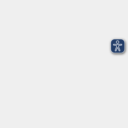
Junge vhs
Online & Hybrid
Verbraucherbildung
Inhalte
Startseite
Programm
Aktuelles
Service
Über uns
Newsletter
Kontakt