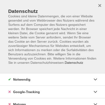
×
Datenschutz
Cookies sind kleine Datenmengen, die von einer Website
gesendet und vom Webbrowser des Nutzers während des
Surfens auf dem Computer des Nutzers gespeichert
Skip to main content
werden. Ihr Browser speichert jede Nachricht in einer
kleinen Datei, die Cookie genannt wird. Wenn Sie eine
weitere Seite vom Server anfordern, sendet Ihr Browser
das Cookie an den Server zurück. Cookies wurden als
Wirbelsäule und Rücken
zuverlässiger Mechanismus für Websites entwickelt, um
sich Informationen zu merken oder die Surfaktivitäten des
Benutzers aufzuzeichnen. Bitte willigen Sie in die
Verwendung von Cookies ein. Weitere Informationen finden
Sie in unseren Datenschutzhinweisen.
Datenschutz
29 Kurse
Notwendig
zurück zu Gesundheit und Fitness
Google-Tracking
Ergebnisse filtern
Matomo