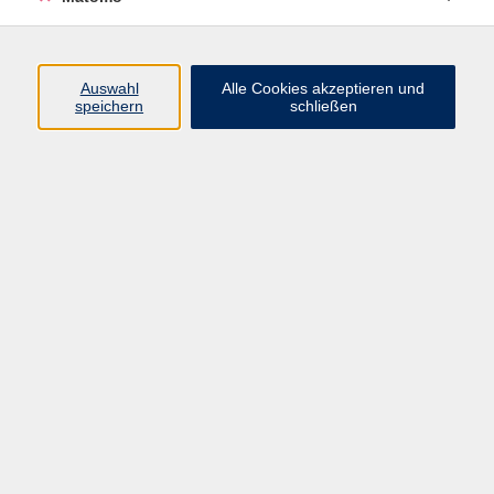
Programm
Auswahl
Alle Cookies akzeptieren und
Gesellschaft
speichern
schließen
Beruf
Sprachen
Gesundheit
Kultur
Junge vhs
Online & Hybrid
Verbraucherbildung
Inhalte
Startseite