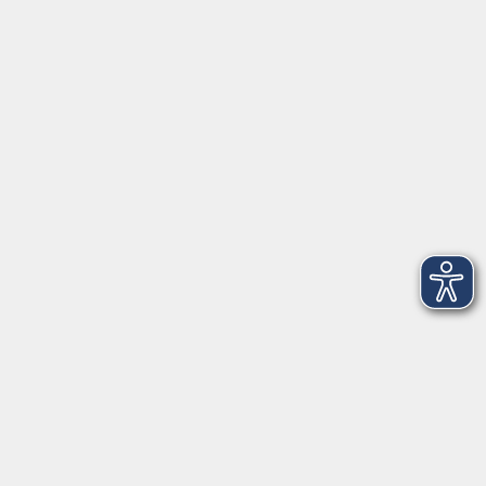
Herrsching
info@vhs-starnbergammersee.de
So erreichen Sie uns.
Öffnungszeiten
Geschäftsstelle Herrsching:
Montag - Freitag
08:30 - 12:30 Uhr
Dienstag
15:00 - 18:00 Uhr
Geschäftsstelle Starnberg:
Montag - Donnerstag
08:30 - 12:30 Uhr
Freitag
10:00 - 12:00 Uhr
Mittwoch zusätzlich
16:00 - 19:00 Uhr
Donnerstag zusätzlich
16:00 - 18:00 Uhr