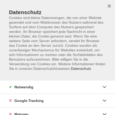
×
Datenschutz
Cookies sind kleine Datenmengen, die von einer Website
gesendet und vom Webbrowser des Nutzers während des
Surfens auf dem Computer des Nutzers gespeichert
Skip to main content
werden. Ihr Browser speichert jede Nachricht in einer
kleinen Datei, die Cookie genannt wird. Wenn Sie eine
weitere Seite vom Server anfordern, sendet Ihr Browser
Der Kurs konnte nicht gefunden werden.
das Cookie an den Server zurück. Cookies wurden als
zuverlässiger Mechanismus für Websites entwickelt, um
sich Informationen zu merken oder die Surfaktivitäten des
Benutzers aufzuzeichnen. Bitte willigen Sie in die
Verwendung von Cookies ein. Weitere Informationen finden
Sie in unseren Datenschutzhinweisen.
Datenschutz
AGB
Datenschutzerklärung
Impressum
Notwendig
Newsletter
| Login für Kursleitende
Google-Tracking
Widerruf
Matomo