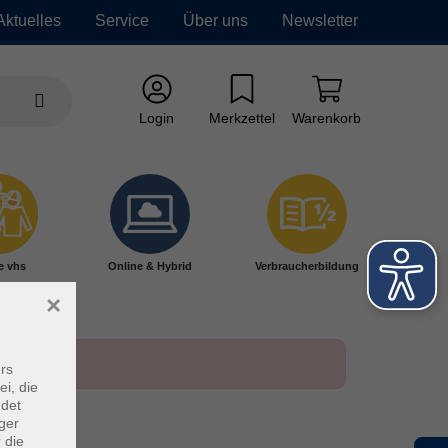
Aktuelles
Service
Über uns
Newsletter
Login
Merkzettel
Warenkorb
e vhs
Online & Hybrid
Verbraucherbildung
×
rs
ei, die
ndet
ger
 die