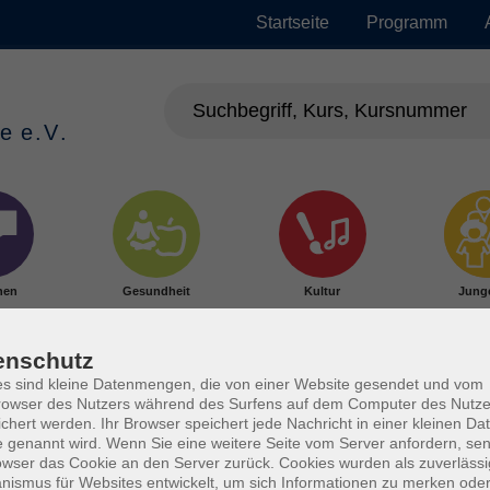
Startseite
Programm
hen
Gesundheit
Kultur
Jung
enschutz
s sind kleine Datenmengen, die von einer Website gesendet und vom
owser des Nutzers während des Surfens auf dem Computer des Nutze
chert werden. Ihr Browser speichert jede Nachricht in einer kleinen Dat
 genannt wird. Wenn Sie eine weitere Seite vom Server anfordern, se
owser das Cookie an den Server zurück. Cookies wurden als zuverlässi
ismus für Websites entwickelt, um sich Informationen zu merken oder