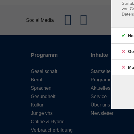
Surfak
von Co
Daten
Social Media
No
Go
Programm
Inhalte
Ma
Gesellschaft
Startseite
Beruf
Programm
Sprachen
Aktuelles
Gesundheit
Service
Kultur
Über uns
Junge vhs
Newsletter
Online & Hybrid
Verbraucherbildung