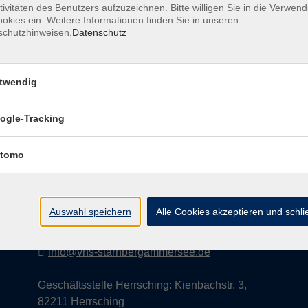
tivitäten des Benutzers aufzuzeichnen. Bitte willigen Sie in die Verwen
okies ein. Weitere Informationen finden Sie in unseren
schutzhinweisen.
Datenschutz
AGB
Datenschutzerklärung
Impress
twendig
ogle-Tracking
Kontakt
tomo
vhs StarnbergAmmersee e. V.
08151 9731210
Auswahl speichern
Alle Cookies akzeptieren und schl
Geschäftsstelle Starnberg: Bahnhofplatz 14,
82319 Starnberg
info@vhs-starnbergammersee.de
Geschäftsstelle Herrsching: Kienbachstr. 3,
82211 Herrsching