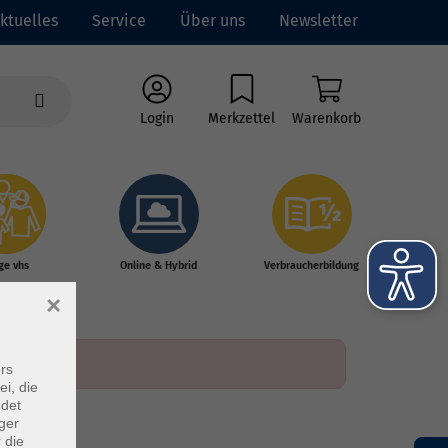
ktuelles
Service
Über uns
Newsletter
Login
Merkzettel
Warenkorb
ge vhs
Online & Hybrid
Verbraucherbildung
×
rs
ei, die
ndet
ger
 die