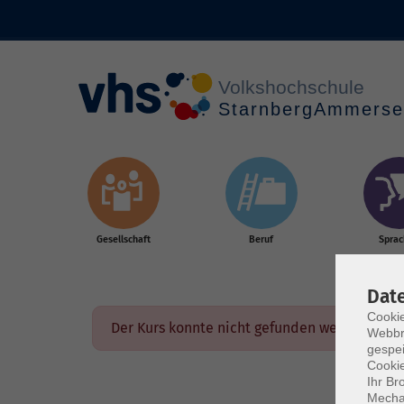
Skip to main content
Gesellschaft
Beruf
Spra
Dat
Cookie
Der Kurs konnte nicht gefunden werden.
Webbr
gespei
Cookie
Ihr Br
Mechan