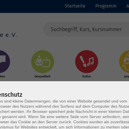
Startseite
Programm
A
chen
Gesundheit
Kultur
Jun
enschutz
s sind kleine Datenmengen, die von einer Website gesendet und vom
owser des Nutzers während des Surfens auf dem Computer des Nutze
chert werden. Ihr Browser speichert jede Nachricht in einer kleinen Dat
 genannt wird. Wenn Sie eine weitere Seite vom Server anfordern, se
owser das Cookie an den Server zurück. Cookies wurden als zuverlässi
ismus für Websites entwickelt, um sich Informationen zu merken oder