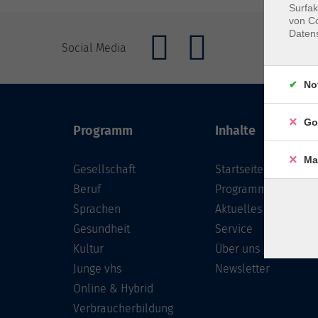
Surfak
von Co
Daten
Social Media
No
Go
Programm
Inhalte
Ma
Gesellschaft
Startseite
Beruf
Programm
Sprachen
Aktuelles
Gesundheit
Service
Kultur
Über uns
Junge vhs
Newsletter
Online & Hybrid
Verbraucherbildung