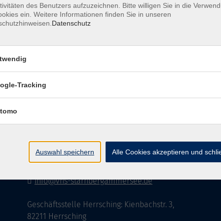
tivitäten des Benutzers aufzuzeichnen. Bitte willigen Sie in die Verwen
okies ein. Weitere Informationen finden Sie in unseren
schutzhinweisen.
Datenschutz
AGB
Datenschutzerklärung
Impressu
twendig
ogle-Tracking
Kontakt
tomo
vhs StarnbergAmmersee e. V.
08151 9731210
Auswahl speichern
Alle Cookies akzeptieren und schl
Geschäftsstelle Starnberg: Bahnhofplatz 14,
82319 Starnberg
info@vhs-starnbergammersee.de
Geschäftsstelle Herrsching: Kienbachstr. 3,
82211 Herrsching