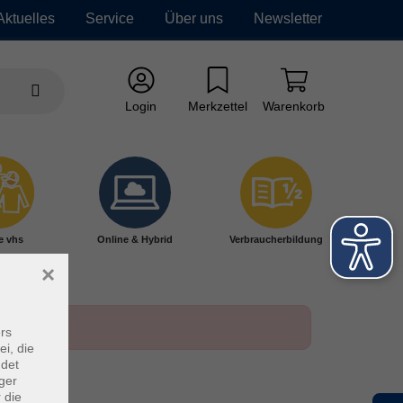
Aktuelles
Service
Über uns
Newsletter
Login
Merkzettel
Warenkorb
e vhs
Online & Hybrid
Verbraucherbildung
×
rs
ei, die
ndet
ger
 die