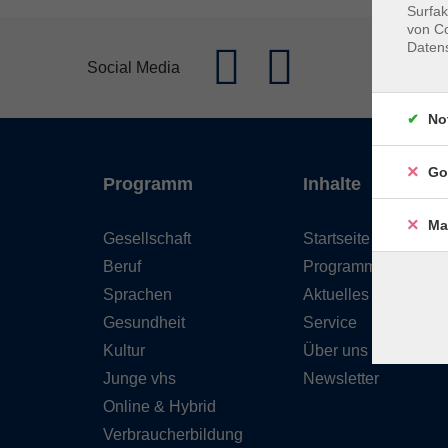
Surfak
von Co
Daten
Social Media
No
Go
Programm
Inhalte
Ma
Gesellschaft
Startseite
Beruf
Programm
Sprachen
Aktuelles
Gesundheit
Service
Kultur
Über uns
Junge vhs
Newsletter
Online & Hybrid
Verbraucherbildung