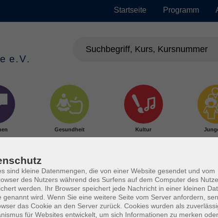
Startseite
Programm
hen
Gesundheit
Kultur
Jung
enschutz
s sind kleine Datenmengen, die von einer Website gesendet und vom
owser des Nutzers während des Surfens auf dem Computer des Nutze
chert werden. Ihr Browser speichert jede Nachricht in einer kleinen Dat
 genannt wird. Wenn Sie eine weitere Seite vom Server anfordern, se
owser das Cookie an den Server zurück. Cookies wurden als zuverlässi
ismus für Websites entwickelt, um sich Informationen zu merken oder