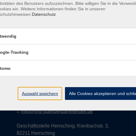
tivitäten des Benutzers aufzuzeichnen. Bitte willigen Sie in die Verwen
okies ein. Weitere Informationen finden Sie in unseren
schutzhinweisen.
Datenschutz
AGB
Datenschutzerklärung
Impress
twendig
ogle-Tracking
Kontakt
tomo
vhs StarnbergAmmersee e. V.
08151 9731210
Auswahl speichern
Alle Cookies akzeptieren und schl
Geschäftsstelle Starnberg: Bahnhofplatz 14,
82319 Starnberg
info@vhs-starnbergammersee.de
Geschäftsstelle Herrsching: Kienbachstr. 3,
82211 Herrsching