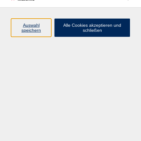
Programm
Auswahl
Alle Cookies akzeptieren und
Gesellschaft
speichern
schließen
Beruf
Sprachen
Gesundheit
Kultur
Junge vhs
Online & Hybrid
Verbraucherbildung
Inhalte
Startseite