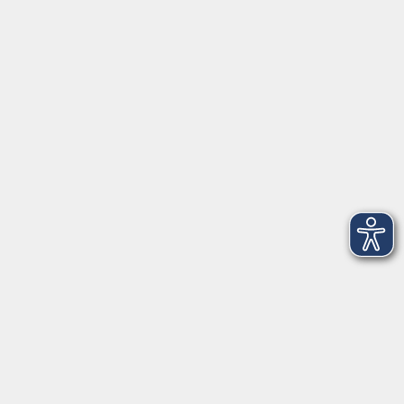
Herrsching
info@vhs-starnbergammersee.de
So erreichen Sie uns.
Öffnungszeiten
Geschäftsstelle Herrsching:
Montag - Freitag
08:30 - 12:30 Uhr
Dienstag
15:00 - 18:00 Uhr
Geschäftsstelle Starnberg:
Montag - Donnerstag
08:30 - 12:30 Uhr
Freitag
10:00 - 12:00 Uhr
Mittwoch zusätzlich
16:00 - 19:00 Uhr
Donnerstag zusätzlich
16:00 - 18:00 Uhr