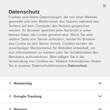
×
Datenschutz
Cookies sind kleine Datenmengen, die von einer Website
gesendet und vom Webbrowser des Nutzers während des
Surfens auf dem Computer des Nutzers gespeichert
Skip to main content
werden. Ihr Browser speichert jede Nachricht in einer
kleinen Datei, die Cookie genannt wird. Wenn Sie eine
weitere Seite vom Server anfordern, sendet Ihr Browser
Der Kurs konnte nicht gefunden werden.
das Cookie an den Server zurück. Cookies wurden als
zuverlässiger Mechanismus für Websites entwickelt, um
sich Informationen zu merken oder die Surfaktivitäten des
Benutzers aufzuzeichnen. Bitte willigen Sie in die
Verwendung von Cookies ein. Weitere Informationen finden
Sie in unseren Datenschutzhinweisen.
Datenschutz
AGB
Datenschutzerklärung
Impressum
Notwendig
Newsletter
| Login für Kursleitende
Google-Tracking
Widerruf
Matomo