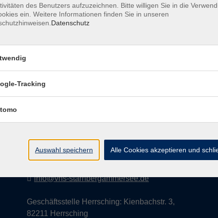
tivitäten des Benutzers aufzuzeichnen. Bitte willigen Sie in die Verwen
okies ein. Weitere Informationen finden Sie in unseren
schutzhinweisen.
Datenschutz
AGB
Datenschutzerklärung
Impress
twendig
ogle-Tracking
Kontakt
tomo
vhs StarnbergAmmersee e. V.
08151 9731210
Auswahl speichern
Alle Cookies akzeptieren und schl
Geschäftsstelle Starnberg: Bahnhofplatz 14,
82319 Starnberg
info@vhs-starnbergammersee.de
Geschäftsstelle Herrsching: Kienbachstr. 3,
82211 Herrsching