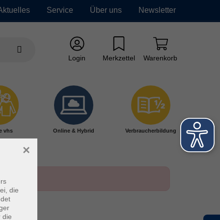
Aktuelles
Service
Über uns
Newsletter
Login
Merkzettel
Warenkorb
e vhs
Online & Hybrid
Verbraucherbildung
×
rs
ei, die
ndet
ger
 die