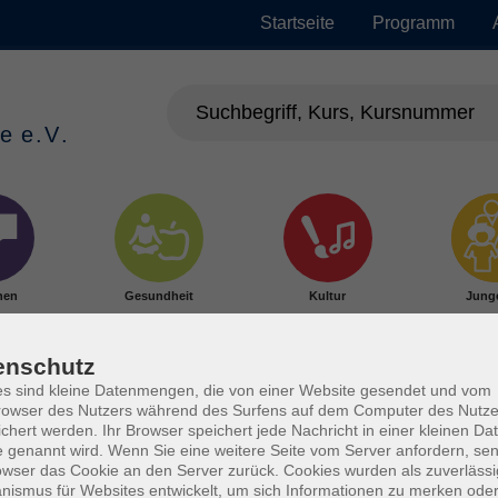
Startseite
Programm
hen
Gesundheit
Kultur
Jung
enschutz
s sind kleine Datenmengen, die von einer Website gesendet und vom
owser des Nutzers während des Surfens auf dem Computer des Nutze
chert werden. Ihr Browser speichert jede Nachricht in einer kleinen Dat
 genannt wird. Wenn Sie eine weitere Seite vom Server anfordern, se
owser das Cookie an den Server zurück. Cookies wurden als zuverlässi
ismus für Websites entwickelt, um sich Informationen zu merken oder