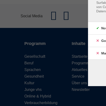
Surfak
von Co
Daten
Social Media
No
Go
Programm
Inhalte
Ma
Gesellschaft
Startseite
Beruf
Programm
Sprachen
Aktuelles
Gesundheit
Service
Kultur
Über uns
Junge vhs
Newsletter
Online & Hybrid
Verbraucherbildung