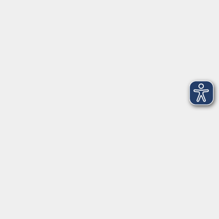
08151 9731210
Geschäftsstelle Starnberg: Bahnhofplatz 14, 82319
Starnberg
info@vhs-starnbergammersee.de
Geschäftsstelle Herrsching: Kienbachstr. 3, 82211
Herrsching
info@vhs-starnbergammersee.de
So erreichen Sie uns.
Öffnungszeiten
Geschäftsstelle Herrsching:
Montag - Freitag
08:30 - 12:30 Uhr
Dienstag
15:00 - 18:00 Uhr