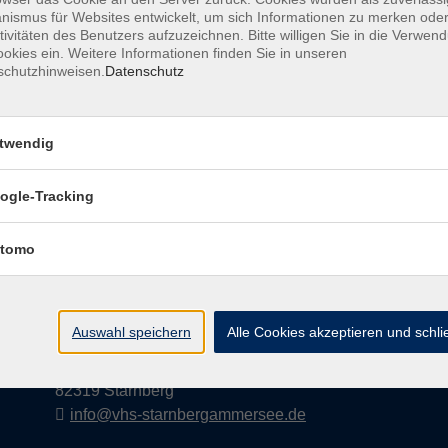
ismus für Websites entwickelt, um sich Informationen zu merken oder
tivitäten des Benutzers aufzuzeichnen. Bitte willigen Sie in die Verwen
okies ein. Weitere Informationen finden Sie in unseren
schutzhinweisen.
Datenschutz
AGB
Datenschutzerklärung
Impress
twendig
ogle-Tracking
Kontakt
tomo
vhs StarnbergAmmersee e. V.
08151 9731210
Auswahl speichern
Alle Cookies akzeptieren und schl
Geschäftsstelle Starnberg: Bahnhofplatz 14,
82319 Starnberg
info@vhs-starnbergammersee.de