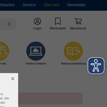
Aktuelles
Service
Über uns
Newsletter
Login
Merkzettel
Warenkorb
e vhs
Online & Hybrid
Verbraucherbildung
×
rs
ei, die
ndet
ger