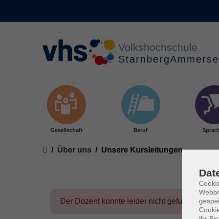
Skip to main content
Gesellschaft
Beruf
Sprac
You are here:
Über uns
Unsere Kursleitungen
Dat
Cookie
Webbr
gespei
Der Dozent konnte leider nicht gefunden wer
Cookie
Ihr Br