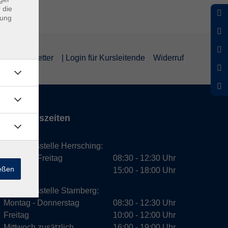
 die
dung
um
Newsletter
| Login für Kursleitende
Widerruf
Öffnungszeiten
Geschäftsstelle Herrsching:
Montag - Freitag
08:30 - 12:30 Uhr
ießen
Dienstag
15:00 - 18:00 Uhr
Geschäftsstelle Starnberg:
Montag - Donnerstag
08:30 - 12:30 Uhr
Freitag
10:00 - 12:00 Uhr
Mittwoch zusätzlich
16:00 - 19:00 Uhr