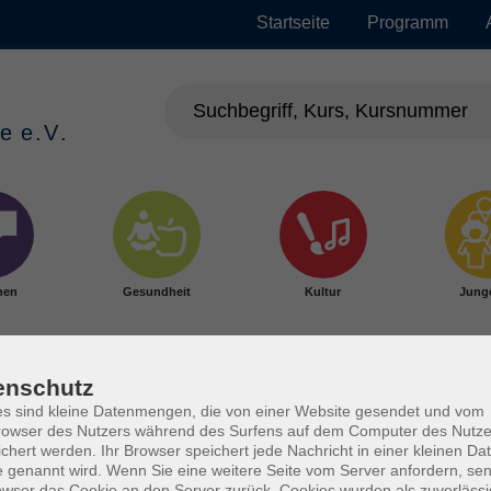
Startseite
Programm
hen
Gesundheit
Kultur
Jung
enschutz
s sind kleine Datenmengen, die von einer Website gesendet und vom
owser des Nutzers während des Surfens auf dem Computer des Nutze
chert werden. Ihr Browser speichert jede Nachricht in einer kleinen Dat
den
 genannt wird. Wenn Sie eine weitere Seite vom Server anfordern, se
owser das Cookie an den Server zurück. Cookies wurden als zuverlässi