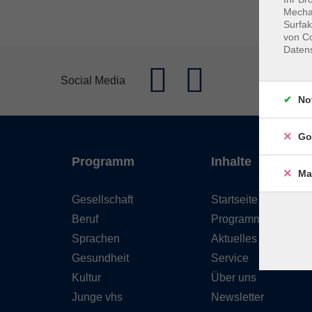
Mechan
Surfak
von Co
Daten
Social Media
No
Go
Programm
Inhalte
Ma
Gesellschaft
Startseite
Beruf
Programm
Sprachen
Aktuelles
Gesundheit
Service
Kultur
Über uns
Junge vhs
Newsletter