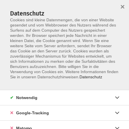
×
Datenschutz
Cookies sind kleine Datenmengen, die von einer Website
gesendet und vom Webbrowser des Nutzers während des
Surfens auf dem Computer des Nutzers gespeichert
Skip to main content
werden. Ihr Browser speichert jede Nachricht in einer
kleinen Datei, die Cookie genannt wird. Wenn Sie eine
weitere Seite vom Server anfordern, sendet Ihr Browser
das Cookie an den Server zurück. Cookies wurden als
Tschechisch
zuverlässiger Mechanismus für Websites entwickelt, um
sich Informationen zu merken oder die Surfaktivitäten des
Benutzers aufzuzeichnen. Bitte willigen Sie in die
Verwendung von Cookies ein. Weitere Informationen finden
Sie in unseren Datenschutzhinweisen.
Datenschutz
2 Kurse
Notwendig
zurück zu Sprachen und Integration
Google-Tracking
Sprachen sind der Schlüssel zu einer globalen
Welt! Fremdsprachen sind unerlässlich im
Matomo