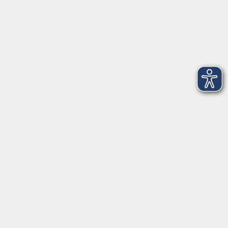
Kontakt
vhs StarnbergAmmersee e. V.
08151 9731210
Geschäftsstelle Starnberg: Bahnhofplatz 14, 82319
Starnberg
info@vhs-starnbergammersee.de
Geschäftsstelle Herrsching: Kienbachstr. 3, 82211
Herrsching
info@vhs-starnbergammersee.de
So erreichen Sie uns.