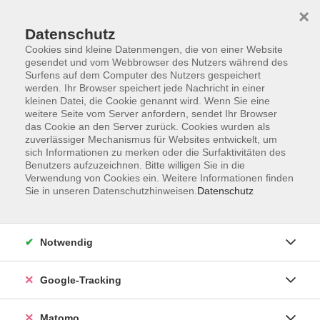
×
Datenschutz
Cookies sind kleine Datenmengen, die von einer Website
gesendet und vom Webbrowser des Nutzers während des
Surfens auf dem Computer des Nutzers gespeichert
Skip to main content
werden. Ihr Browser speichert jede Nachricht in einer
kleinen Datei, die Cookie genannt wird. Wenn Sie eine
weitere Seite vom Server anfordern, sendet Ihr Browser
Der Kurs konnte nicht gefunden werden.
das Cookie an den Server zurück. Cookies wurden als
zuverlässiger Mechanismus für Websites entwickelt, um
sich Informationen zu merken oder die Surfaktivitäten des
Benutzers aufzuzeichnen. Bitte willigen Sie in die
Verwendung von Cookies ein. Weitere Informationen finden
Sie in unseren Datenschutzhinweisen.
Datenschutz
AGB
Datenschutzerklärung
Impressum
Notwendig
Newsletter
| Login für Kursleitende
Google-Tracking
Widerruf
Matomo