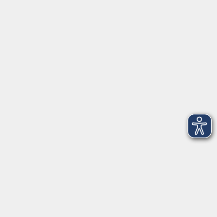
Herrsching
info@vhs-starnbergammersee.de
So erreichen Sie uns.
Öffnungszeiten
Geschäftsstelle Herrsching:
Montag - Freitag
08:30 - 12:30 Uhr
Dienstag
15:00 - 18:00 Uhr
Geschäftsstelle Starnberg:
Montag - Donnerstag
08:30 - 12:30 Uhr
Freitag
10:00 - 12:00 Uhr
Mittwoch zusätzlich
16:00 - 19:00 Uhr
Donnerstag zusätzlich
16:00 - 18:00 Uhr