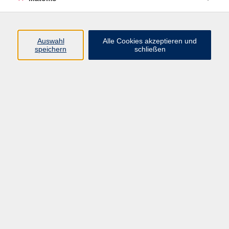
Programm
Auswahl
Alle Cookies akzeptieren und
Gesellschaft
speichern
schließen
Beruf
Sprachen
Gesundheit
Kultur
Junge vhs
Online & Hybrid
Verbraucherbildung
Inhalte
Startseite