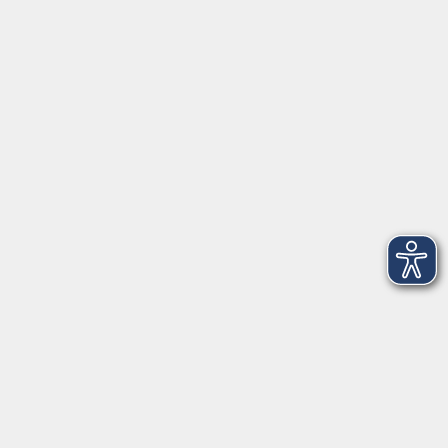
Herrsching
info@vhs-starnbergammersee.de
So erreichen Sie uns.
Öffnungszeiten
Geschäftsstelle Herrsching:
Montag - Freitag
08:30 - 12:30 Uhr
Dienstag
15:00 - 18:00 Uhr
Geschäftsstelle Starnberg:
Montag - Donnerstag
08:30 - 12:30 Uhr
Freitag
10:00 - 12:00 Uhr
Mittwoch zusätzlich
16:00 - 19:00 Uhr
Donnerstag zusätzlich
16:00 - 18:00 Uhr