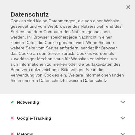
×
Datenschutz
Cookies sind kleine Datenmengen, die von einer Website
gesendet und vom Webbrowser des Nutzers während des
Surfens auf dem Computer des Nutzers gespeichert
Skip to main content
werden. Ihr Browser speichert jede Nachricht in einer
kleinen Datei, die Cookie genannt wird. Wenn Sie eine
weitere Seite vom Server anfordern, sendet Ihr Browser
Der Kurs konnte nicht gefunden werden.
das Cookie an den Server zurück. Cookies wurden als
zuverlässiger Mechanismus für Websites entwickelt, um
sich Informationen zu merken oder die Surfaktivitäten des
Benutzers aufzuzeichnen. Bitte willigen Sie in die
Verwendung von Cookies ein. Weitere Informationen finden
Sie in unseren Datenschutzhinweisen.
Datenschutz
AGB
Datenschutzerklärung
Impressum
Notwendig
Newsletter
| Login für Kursleitende
Google-Tracking
Widerruf
Matomo