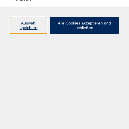
Programm
Auswahl
Alle Cookies akzeptieren und
Gesellschaft
speichern
schließen
Beruf
Sprachen
Gesundheit
Kultur
Junge vhs
Online & Hybrid
Verbraucherbildung
Inhalte
Startseite