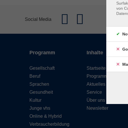
Surfak
von Co
Daten
Social Media
No
Go
Programm
Inhalte
Ma
Gesellschaft
Startseite
Beruf
Programm
Sprachen
Aktuelles
Gesundheit
Service
Kultur
Über uns
Junge vhs
Newsletter
Online & Hybrid
Verbraucherbildung