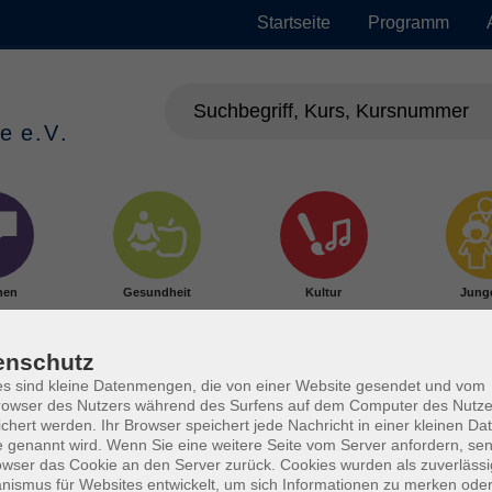
Startseite
Programm
hen
Gesundheit
Kultur
Jung
enschutz
s sind kleine Datenmengen, die von einer Website gesendet und vom
owser des Nutzers während des Surfens auf dem Computer des Nutze
chert werden. Ihr Browser speichert jede Nachricht in einer kleinen Dat
 genannt wird. Wenn Sie eine weitere Seite vom Server anfordern, se
owser das Cookie an den Server zurück. Cookies wurden als zuverlässi
ismus für Websites entwickelt, um sich Informationen zu merken oder