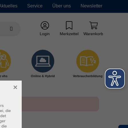
Aktuelles
Service
Über uns
Newsletter
Login
Merkzettel
Warenkorb
e vhs
Online & Hybrid
Verbraucherbildung
×
rs
ei, die
ndet
ger
 die