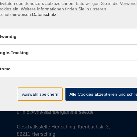
tivitäten des Benutzers aufzuzeichnen. Bitte willigen Sie in die Verwen
okies ein. Weitere Informationen finden Sie in unseren
schutzhinweisen.
Datenschutz
AGB
Datenschutzerklärung
Impress
twendig
ogle-Tracking
Kontakt
tomo
vhs StarnbergAmmersee e. V.
08151 9731210
Auswahl speichern
Alle Cookies akzeptieren und schl
Geschäftsstelle Starnberg: Bahnhofplatz 14,
82319 Starnberg
info@vhs-starnbergammersee.de
Geschäftsstelle Herrsching: Kienbachstr. 3,
82211 Herrsching