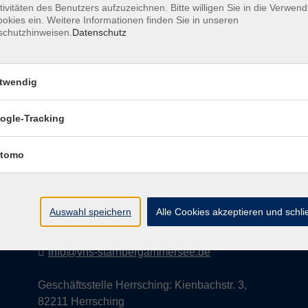
tivitäten des Benutzers aufzuzeichnen. Bitte willigen Sie in die Verwen
okies ein. Weitere Informationen finden Sie in unseren
schutzhinweisen.
Datenschutz
AGB
Datenschutzerklärung
Impress
twendig
ogle-Tracking
Kontakt
tomo
vhs StarnbergAmmersee e. V.
08151 9731210
Auswahl speichern
Alle Cookies akzeptieren und schl
Geschäftsstelle Starnberg: Bahnhofplatz 14,
82319 Starnberg
info@vhs-starnbergammersee.de
Geschäftsstelle Herrsching: Kienbachstr. 3,
82211 Herrsching