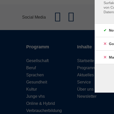
Surfak
von Co
Daten
Social Media
No
Go
Programm
Inhalte
Ma
Gesellschaft
Startseite
Beruf
Programm
Sprachen
Aktuelles
Gesundheit
Service
Kultur
Über uns
Junge vhs
Newsletter
Online & Hybrid
Verbraucherbildung