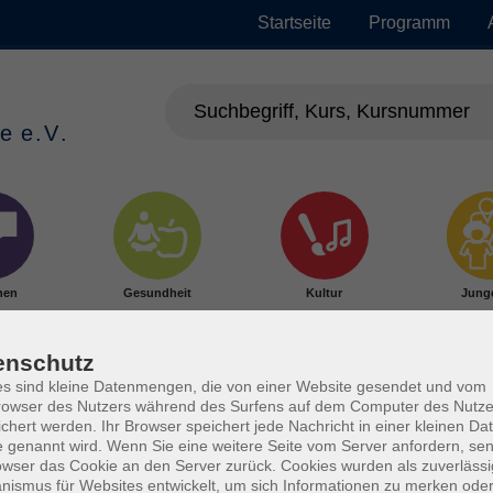
Startseite
Programm
hen
Gesundheit
Kultur
Jung
enschutz
s sind kleine Datenmengen, die von einer Website gesendet und vom
owser des Nutzers während des Surfens auf dem Computer des Nutze
chert werden. Ihr Browser speichert jede Nachricht in einer kleinen Dat
 genannt wird. Wenn Sie eine weitere Seite vom Server anfordern, se
owser das Cookie an den Server zurück. Cookies wurden als zuverlässi
ismus für Websites entwickelt, um sich Informationen zu merken oder