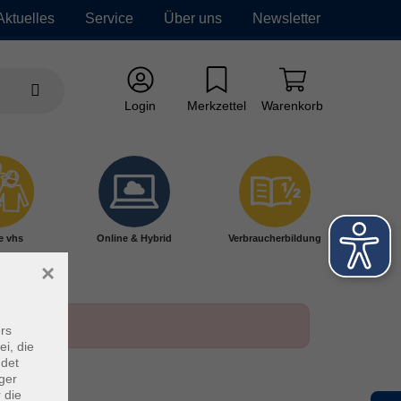
Aktuelles
Service
Über uns
Newsletter
Login
Merkzettel
Warenkorb
e vhs
Online & Hybrid
Verbraucherbildung
×
rs
ei, die
ndet
ger
 die