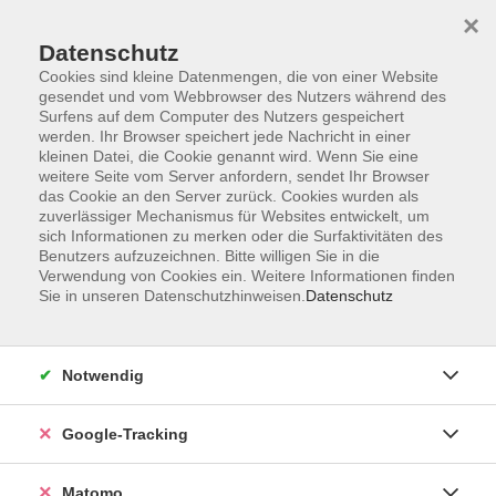
×
Datenschutz
Cookies sind kleine Datenmengen, die von einer Website
gesendet und vom Webbrowser des Nutzers während des
Surfens auf dem Computer des Nutzers gespeichert
Skip to main content
werden. Ihr Browser speichert jede Nachricht in einer
kleinen Datei, die Cookie genannt wird. Wenn Sie eine
weitere Seite vom Server anfordern, sendet Ihr Browser
Der Kurs konnte nicht gefunden werden.
das Cookie an den Server zurück. Cookies wurden als
zuverlässiger Mechanismus für Websites entwickelt, um
sich Informationen zu merken oder die Surfaktivitäten des
Benutzers aufzuzeichnen. Bitte willigen Sie in die
Verwendung von Cookies ein. Weitere Informationen finden
Sie in unseren Datenschutzhinweisen.
Datenschutz
AGB
Datenschutzerklärung
Impressum
Notwendig
Newsletter
| Login für Kursleitende
Google-Tracking
Widerruf
Matomo