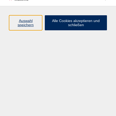
Programm
Auswahl
Alle Cookies akzeptieren und
Gesellschaft
speichern
schließen
Beruf
Sprachen
Gesundheit
Kultur
Junge vhs
Online & Hybrid
Verbraucherbildung
Inhalte
Startseite