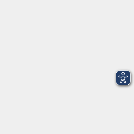
Herrsching
info@vhs-starnbergammersee.de
So erreichen Sie uns.
Öffnungszeiten
Geschäftsstelle Herrsching:
Montag - Freitag
08:30 - 12:30 Uhr
Dienstag
15:00 - 18:00 Uhr
Geschäftsstelle Starnberg:
Montag - Donnerstag
08:30 - 12:30 Uhr
Freitag
10:00 - 12:00 Uhr
Mittwoch zusätzlich
16:00 - 19:00 Uhr
Donnerstag zusätzlich
16:00 - 18:00 Uhr