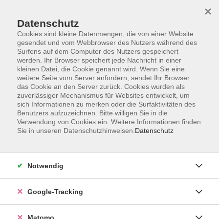
×
Datenschutz
Cookies sind kleine Datenmengen, die von einer Website
gesendet und vom Webbrowser des Nutzers während des
Surfens auf dem Computer des Nutzers gespeichert
Skip to main content
werden. Ihr Browser speichert jede Nachricht in einer
kleinen Datei, die Cookie genannt wird. Wenn Sie eine
weitere Seite vom Server anfordern, sendet Ihr Browser
Entspannung, Meditation
das Cookie an den Server zurück. Cookies wurden als
zuverlässiger Mechanismus für Websites entwickelt, um
und Massage
sich Informationen zu merken oder die Surfaktivitäten des
Benutzers aufzuzeichnen. Bitte willigen Sie in die
Verwendung von Cookies ein. Weitere Informationen finden
Sie in unseren Datenschutzhinweisen.
Datenschutz
13 Kurse
Notwendig
zurück zu Gesundheit und Fitness
Google-Tracking
Ergebnisse filtern
Matomo