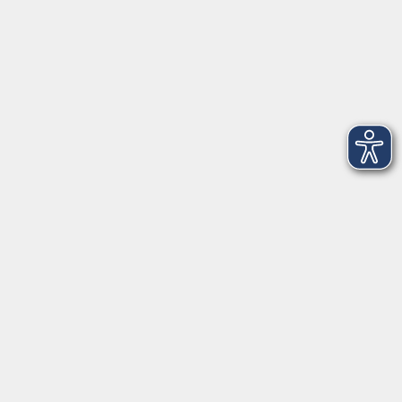
Kontakt
vhs StarnbergAmmersee e. V.
08151 9731210
Geschäftsstelle Starnberg: Bahnhofplatz 14, 82319
Starnberg
info@vhs-starnbergammersee.de
Geschäftsstelle Herrsching: Kienbachstr. 3, 82211
Herrsching
info@vhs-starnbergammersee.de
So erreichen Sie uns.