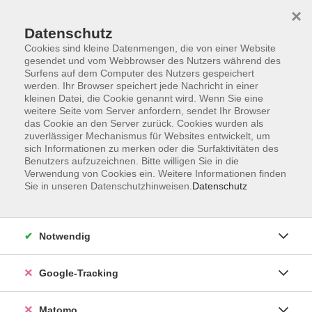
×
Datenschutz
Cookies sind kleine Datenmengen, die von einer Website
gesendet und vom Webbrowser des Nutzers während des
Surfens auf dem Computer des Nutzers gespeichert
Skip to main content
werden. Ihr Browser speichert jede Nachricht in einer
kleinen Datei, die Cookie genannt wird. Wenn Sie eine
weitere Seite vom Server anfordern, sendet Ihr Browser
Der Kurs konnte nicht gefunden werden.
das Cookie an den Server zurück. Cookies wurden als
zuverlässiger Mechanismus für Websites entwickelt, um
sich Informationen zu merken oder die Surfaktivitäten des
Benutzers aufzuzeichnen. Bitte willigen Sie in die
Verwendung von Cookies ein. Weitere Informationen finden
Sie in unseren Datenschutzhinweisen.
Datenschutz
AGB
Datenschutzerklärung
Impressum
Notwendig
Newsletter
| Login für Kursleitende
Google-Tracking
Widerruf
Matomo