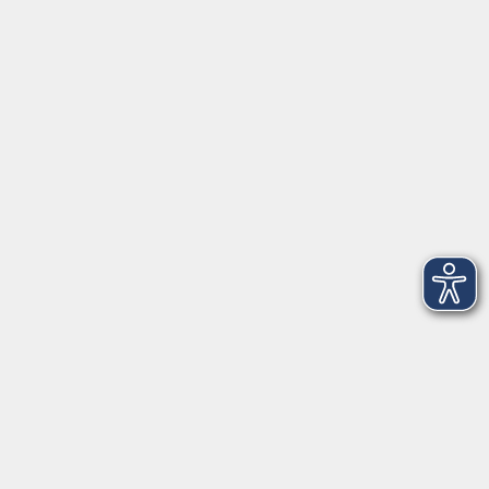
Herrsching
info@vhs-starnbergammersee.de
So erreichen Sie uns.
Öffnungszeiten
Geschäftsstelle Herrsching:
Montag - Freitag
08:30 - 12:30 Uhr
Dienstag
15:00 - 18:00 Uhr
Geschäftsstelle Starnberg:
Montag - Donnerstag
08:30 - 12:30 Uhr
Freitag
10:00 - 12:00 Uhr
Mittwoch zusätzlich
16:00 - 19:00 Uhr
Donnerstag zusätzlich
16:00 - 18:00 Uhr