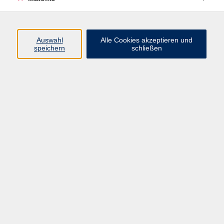
Programm
Auswahl
Alle Cookies akzeptieren und
Gesellschaft
speichern
schließen
Beruf
Sprachen
Gesundheit
Kultur
Junge vhs
Online & Hybrid
Verbraucherbildung
Inhalte
Startseite