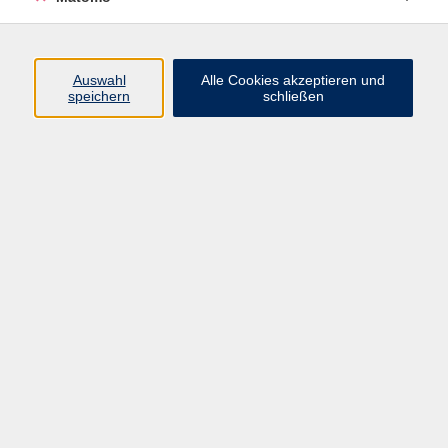
Programm
Auswahl
Alle Cookies akzeptieren und
Gesellschaft
speichern
schließen
Beruf
Sprachen
Gesundheit
Kultur
Junge vhs
Online & Hybrid
Verbraucherbildung
Inhalte
Startseite