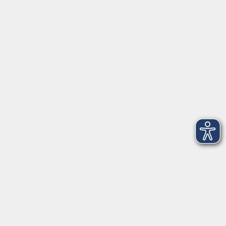
Herrsching
info@vhs-starnbergammersee.de
So erreichen Sie uns.
Öffnungszeiten
Geschäftsstelle Herrsching:
Montag - Freitag
08:30 - 12:30 Uhr
Dienstag
15:00 - 18:00 Uhr
Geschäftsstelle Starnberg:
Montag - Donnerstag
08:30 - 12:30 Uhr
Freitag
10:00 - 12:00 Uhr
Mittwoch zusätzlich
16:00 - 19:00 Uhr
Donnerstag zusätzlich
16:00 - 18:00 Uhr