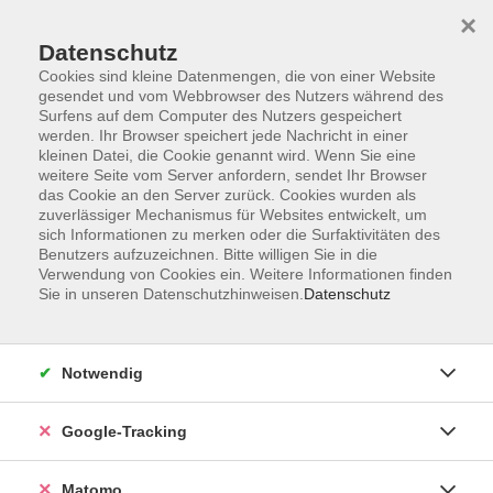
×
Datenschutz
Cookies sind kleine Datenmengen, die von einer Website
gesendet und vom Webbrowser des Nutzers während des
Surfens auf dem Computer des Nutzers gespeichert
Skip to main content
werden. Ihr Browser speichert jede Nachricht in einer
kleinen Datei, die Cookie genannt wird. Wenn Sie eine
weitere Seite vom Server anfordern, sendet Ihr Browser
Der Kurs konnte nicht gefunden werden.
das Cookie an den Server zurück. Cookies wurden als
zuverlässiger Mechanismus für Websites entwickelt, um
sich Informationen zu merken oder die Surfaktivitäten des
Benutzers aufzuzeichnen. Bitte willigen Sie in die
Verwendung von Cookies ein. Weitere Informationen finden
Sie in unseren Datenschutzhinweisen.
Datenschutz
AGB
Datenschutzerklärung
Impressum
Notwendig
Newsletter
| Login für Kursleitende
Google-Tracking
Widerruf
Matomo