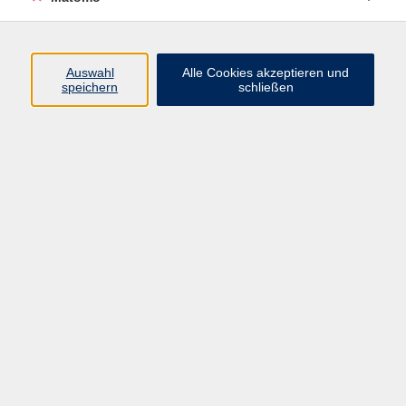
Programm
Auswahl
Alle Cookies akzeptieren und
Gesellschaft
speichern
schließen
Beruf
Sprachen
Gesundheit
Kultur
Junge vhs
Online & Hybrid
Verbraucherbildung
Inhalte
Startseite