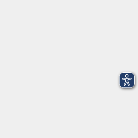
Herrsching
info@vhs-starnbergammersee.de
So erreichen Sie uns.
Öffnungszeiten
Geschäftsstelle Herrsching:
Montag - Freitag
08:30 - 12:30 Uhr
Dienstag
15:00 - 18:00 Uhr
Geschäftsstelle Starnberg:
Montag - Donnerstag
08:30 - 12:30 Uhr
Freitag
10:00 - 12:00 Uhr
Mittwoch zusätzlich
16:00 - 19:00 Uhr
Donnerstag zusätzlich
16:00 - 18:00 Uhr