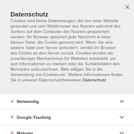
×
Datenschutz
Cookies sind kleine Datenmengen, die von einer Website
gesendet und vom Webbrowser des Nutzers während des
Surfens auf dem Computer des Nutzers gespeichert
Skip to main content
werden. Ihr Browser speichert jede Nachricht in einer
kleinen Datei, die Cookie genannt wird. Wenn Sie eine
weitere Seite vom Server anfordern, sendet Ihr Browser
Der Kurs konnte nicht gefunden werden.
das Cookie an den Server zurück. Cookies wurden als
zuverlässiger Mechanismus für Websites entwickelt, um
sich Informationen zu merken oder die Surfaktivitäten des
Benutzers aufzuzeichnen. Bitte willigen Sie in die
Verwendung von Cookies ein. Weitere Informationen finden
Sie in unseren Datenschutzhinweisen.
Datenschutz
AGB
Datenschutzerklärung
Impressum
Notwendig
Newsletter
| Login für Kursleitende
Google-Tracking
Widerruf
Matomo