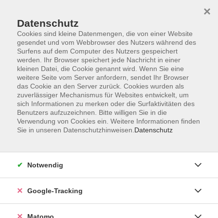
×
Datenschutz
Cookies sind kleine Datenmengen, die von einer Website
gesendet und vom Webbrowser des Nutzers während des
Surfens auf dem Computer des Nutzers gespeichert
Skip to main content
werden. Ihr Browser speichert jede Nachricht in einer
kleinen Datei, die Cookie genannt wird. Wenn Sie eine
weitere Seite vom Server anfordern, sendet Ihr Browser
das Cookie an den Server zurück. Cookies wurden als
zuverlässiger Mechanismus für Websites entwickelt, um
sich Informationen zu merken oder die Surfaktivitäten des
Benutzers aufzuzeichnen. Bitte willigen Sie in die
Verwendung von Cookies ein. Weitere Informationen finden
Sie in unseren Datenschutzhinweisen.
Datenschutz
Sie sind hier:
Einzelveranstaltungen
Notwendig
Zwischen Überfunktion, Knoten und
Krebsverdacht: Wann operieren wir die
Google-Tracking
Schilddrüse?
Matomo