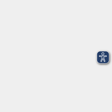
vhs StarnbergAmmersee e. V.
08151 9731210
Geschäftsstelle Starnberg: Bahnhofplatz 14, 82319
Starnberg
info@vhs-starnbergammersee.de
Geschäftsstelle Herrsching: Kienbachstr. 3, 82211
Herrsching
info@vhs-starnbergammersee.de
So erreichen Sie uns.
Öffnungszeiten
Geschäftsstelle Herrsching: