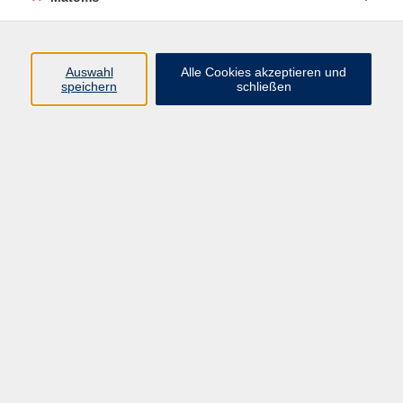
In diesem Vortrag beleuchten wir, wie Überfunktion,
Knotenbildung und Krebsverdacht diagnostisch
eingeordnet werden und welche Kriterien letztlich zur
Auswahl
Alle Cookies akzeptieren und
Entscheidung für eine Operation führen. Dabei geht es
speichern
schließen
sowohl um moderne Diagnostik als auch um aktuelle
chirurgische Standards und sinnvolle Alternativen.
Diese Veranstaltung ist Teil der Vortragsreihe zu
medizinischen Fachthemen, die in Kooperation mit
den Starnberger Kliniken stattfindet. Alle Vorträge sind
kostenfrei und beginnen jeweils um 18 Uhr. Eine
vorherige Anmeldung ist nicht erforderlich
kostenlos
Gebühr
In den Warenkorb