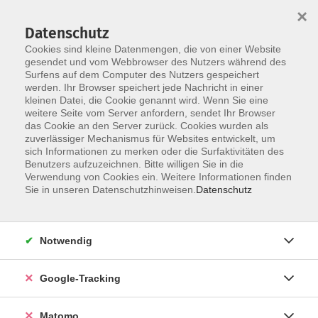
×
Datenschutz
Cookies sind kleine Datenmengen, die von einer Website
gesendet und vom Webbrowser des Nutzers während des
Surfens auf dem Computer des Nutzers gespeichert
Skip to main content
werden. Ihr Browser speichert jede Nachricht in einer
kleinen Datei, die Cookie genannt wird. Wenn Sie eine
weitere Seite vom Server anfordern, sendet Ihr Browser
das Cookie an den Server zurück. Cookies wurden als
zuverlässiger Mechanismus für Websites entwickelt, um
sich Informationen zu merken oder die Surfaktivitäten des
Benutzers aufzuzeichnen. Bitte willigen Sie in die
Verwendung von Cookies ein. Weitere Informationen finden
Sie in unseren Datenschutzhinweisen.
Datenschutz
Sie sind hier:
Gesellschaft und Leben
Tier und Natur
Notwendig
Pilz-Lehrwanderung
Google-Tracking
Der Kurs richtet sich an Einsteiger*innen und
pilzinteressierte Naturliebhaber*innen, die einen
Matomo