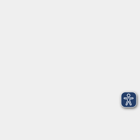
Über uns
Newsletter
Kontakt
vhs StarnbergAmmersee e. V.
08151 9731210
Geschäftsstelle Starnberg: Bahnhofplatz 14, 82319
Starnberg
info@vhs-starnbergammersee.de
Geschäftsstelle Herrsching: Kienbachstr. 3, 82211
Herrsching
info@vhs-starnbergammersee.de