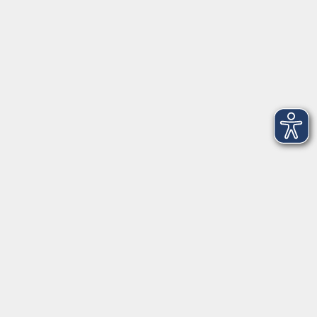
Newsletter
| Login für Kursleitende
Widerruf
Programm
Gesellschaft
Beruf
Sprachen
Gesundheit
Kultur
Junge vhs
Online & Hybrid
Verbraucherbildung