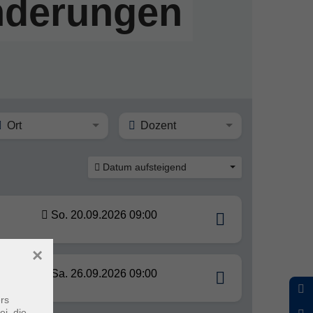
nderungen
Ort
Dozent
Datum aufsteigend
So. 20.09.2026 09:00
×
Sa. 26.09.2026 09:00
rs
ei, die