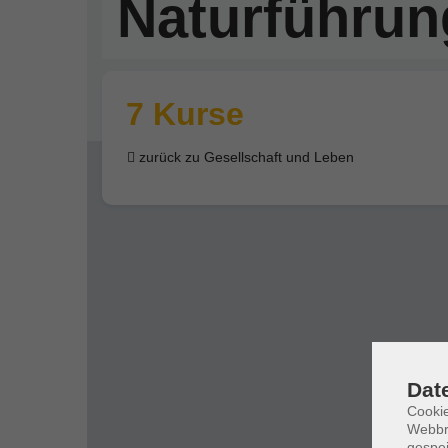
Naturführu
7 Kurse
zurück zu Gesellschaft und Leben
Dat
Cookie
Webbr
gespei