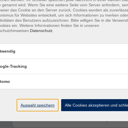
 genannt wird. Wenn Sie eine weitere Seite vom Server anfordern, se
Heckenfrüchte und Kräuter im Herbst - 
owser das Cookie an den Server zurück. Cookies wurden als zuverlässi
kulinarische Wildkräuterführung
ismus für Websites entwickelt, um sich Informationen zu merken oder
tivitäten des Benutzers aufzuzeichnen. Bitte willigen Sie in die Verwen
okies ein. Weitere Informationen finden Sie in unseren
schutzhinweisen.
Datenschutz
Jubiläumsführung: Zugvögel im Ramsar
Gebiet Ammersee
twendig
Pilz-Lehrwanderung
ogle-Tracking
tomo
Gesunder Boden - Grundlage für Garten
Landwirtschaft und Ernährung
Auswahl speichern
Alle Cookies akzeptieren und schl
Winterliche Knospenführung - Einheim
Laubbäume anhand ihrer Knospen erk