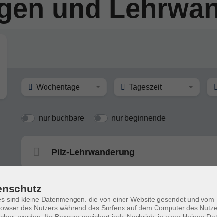
ngen und Lehrwa
Wochentage
Tageszeit
nur buchbare
nur beginnende
Pilz-Lehrwanderung
enschutz
Pilz-Lehrwanderung
s sind kleine Datenmengen, die von einer Website gesendet und vom
owser des Nutzers während des Surfens auf dem Computer des Nutze
chert werden. Ihr Browser speichert jede Nachricht in einer kleinen Dat