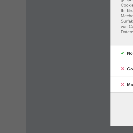
Cookie
Ihr Br
Mechan
Surfak
von Co
Daten
No
Go
Ma