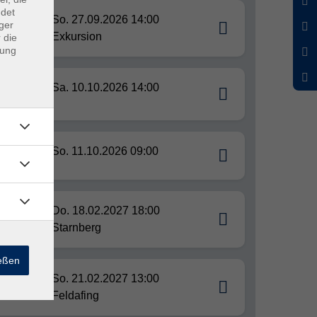
ndet
eine
So. 27.09.2026 14:00
ger
Exkursion
 die
dung
-
Sa. 10.10.2026 14:00
So. 11.10.2026 09:00
,
Do. 18.02.2027 18:00
Starnberg
ießen
ische
So. 21.02.2027 13:00
ennen
Feldafing