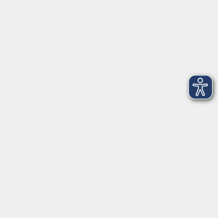
info@vhs-starnbergammersee.de
So erreichen Sie uns.
Öffnungszeiten
Geschäftsstelle Herrsching:
Montag - Freitag
08:30 - 12:30 Uhr
Dienstag
15:00 - 18:00 Uhr
Geschäftsstelle Starnberg:
Montag - Donnerstag
08:30 - 12:30 Uhr
Freitag
10:00 - 12:00 Uhr
Mittwoch zusätzlich
16:00 - 19:00 Uhr
Donnerstag zusätzlich
16:00 - 18:00 Uhr
In den bayerischen Schulferien sind die