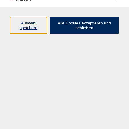
Ergebnisse filtern
Auswahl
Alle Cookies akzeptieren und
Keine passenden Kurse gefunden.
speichern
schließen
AGB
Datenschutzerklärung
Impressum
Newsletter
| Login für Kursleitende
Widerruf