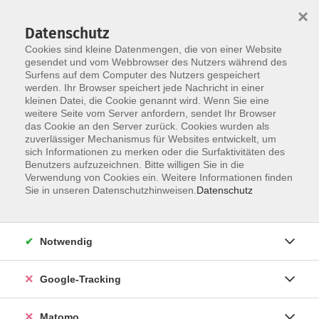
×
Datenschutz
Cookies sind kleine Datenmengen, die von einer Website
gesendet und vom Webbrowser des Nutzers während des
Surfens auf dem Computer des Nutzers gespeichert
Skip to main content
werden. Ihr Browser speichert jede Nachricht in einer
kleinen Datei, die Cookie genannt wird. Wenn Sie eine
weitere Seite vom Server anfordern, sendet Ihr Browser
das Cookie an den Server zurück. Cookies wurden als
Länderkunde
zuverlässiger Mechanismus für Websites entwickelt, um
sich Informationen zu merken oder die Surfaktivitäten des
Benutzers aufzuzeichnen. Bitte willigen Sie in die
Verwendung von Cookies ein. Weitere Informationen finden
Sie in unseren Datenschutzhinweisen.
Datenschutz
0 Kurse
Notwendig
Suchergebnisse Junge vhs
zurück zu Gesellschaft und Leben
Google-Tracking
Matomo