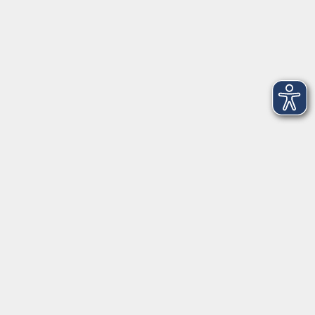
08151 9731210
Geschäftsstelle Starnberg: Bahnhofplatz 14, 82319
Starnberg
info@vhs-starnbergammersee.de
Geschäftsstelle Herrsching: Kienbachstr. 3, 82211
Herrsching
info@vhs-starnbergammersee.de
So erreichen Sie uns.
Öffnungszeiten
Geschäftsstelle Herrsching:
Montag - Freitag
08:30 - 12:30 Uhr