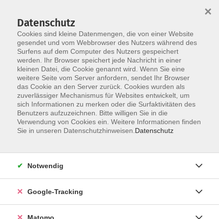
×
Datenschutz
Cookies sind kleine Datenmengen, die von einer Website
gesendet und vom Webbrowser des Nutzers während des
Surfens auf dem Computer des Nutzers gespeichert
Skip to main content
werden. Ihr Browser speichert jede Nachricht in einer
kleinen Datei, die Cookie genannt wird. Wenn Sie eine
weitere Seite vom Server anfordern, sendet Ihr Browser
Digitalisierung und
das Cookie an den Server zurück. Cookies wurden als
zuverlässiger Mechanismus für Websites entwickelt, um
Künstliche Intelligenz
sich Informationen zu merken oder die Surfaktivitäten des
Benutzers aufzuzeichnen. Bitte willigen Sie in die
Verwendung von Cookies ein. Weitere Informationen finden
Sie in unseren Datenschutzhinweisen.
Datenschutz
9 Kurse
Notwendig
zurück zu Gesellschaft und Leben
Google-Tracking
Ergebnisse filtern
Matomo