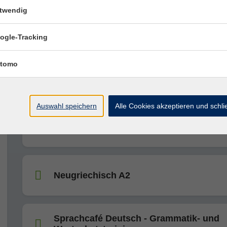
twendig
Deutsch A1.1
ogle-Tracking
tomo
Italienisch 60+ A2/B1 Conversazione
Auswahl speichern
Alle Cookies akzeptieren und schl
Englisch A2.2
Neugriechisch A2
Sprachcafé Deutsch - Grammatik- und