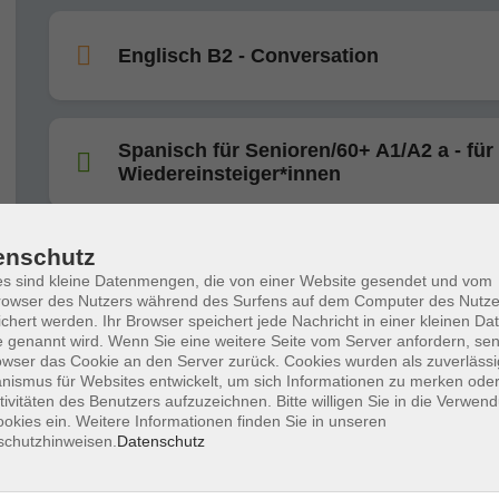
Englisch B2 - Conversation
Spanisch für Senioren/60+ A1/A2 a - für
Wiedereinsteiger*innen
enschutz
Italienisch 60+ A1 - Neu
s sind kleine Datenmengen, die von einer Website gesendet und vom
owser des Nutzers während des Surfens auf dem Computer des Nutze
chert werden. Ihr Browser speichert jede Nachricht in einer kleinen Dat
 genannt wird. Wenn Sie eine weitere Seite vom Server anfordern, se
Englisch C1/C2: Conversation
owser das Cookie an den Server zurück. Cookies wurden als zuverlässi
ismus für Websites entwickelt, um sich Informationen zu merken oder
tivitäten des Benutzers aufzuzeichnen. Bitte willigen Sie in die Verwen
okies ein. Weitere Informationen finden Sie in unseren
schutzhinweisen.
Datenschutz
Englisch B1 - Conversation