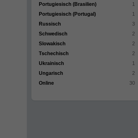
Portugiesisch (Brasilien)
1
Portugiesisch (Portugal)
1
Russisch
3
Schwedisch
2
Slowakisch
2
Tschechisch
2
Ukrainisch
1
Ungarisch
2
Online
30