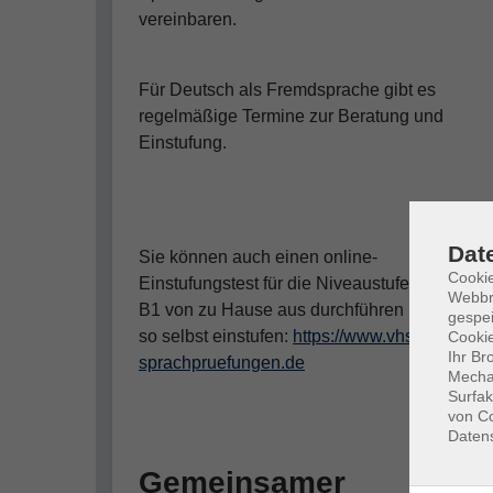
vereinbaren.
Für Deutsch als Fremdsprache gibt es
regelmäßige Termine zur Beratung und
Einstufung.
Dat
Sie können auch einen online-
Cookie
Einstufungstest für die Niveaustufen A1 bis
Webbr
B1 von zu Hause aus durchführen und sich
gespei
so selbst einstufen:
https://www.vhs-
Cookie
Ihr Br
sprachpruefungen.de
Mechan
Surfak
von Co
Daten
Gemeinsamer