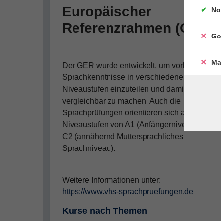
Europäischer
No
Referenzrahmen (GER)
Go
Ma
Der GER wurde entwickelt, um vorhandene
Sprachkenntnisse in verschiedene
Niveaustufen einzuteilen und damit
vergleichbar zu machen. Auch die
Sprachprüfungen orientieren sich an diesen
Niveaustufen von A1 (Anfängerniveau) bis
C2 (annähernd Muttersprachliches
Sprachniveau).
Weitere Informationen unter:
https://www.vhs-sprachpruefungen.de
Kurse nach Themen